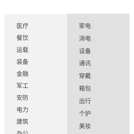
医疗
家电
餐饮
消电
运载
设备
装备
通讯
金融
穿戴
军工
箱包
安防
出行
电力
个护
建筑
美妆
办公